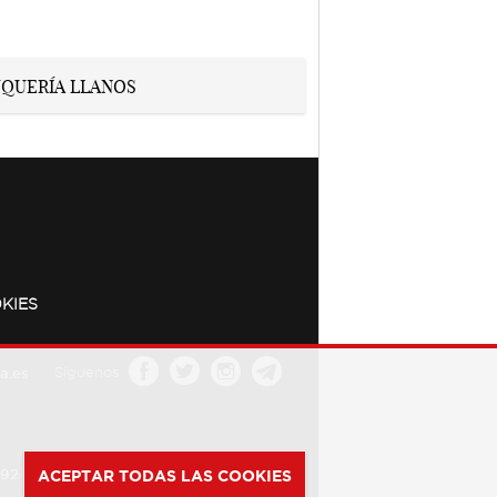
KIES
a.es
Síguenos
392
ACEPTAR TODAS LAS COOKIES