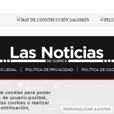
SO LEGAL
POLÍTICA DE PRIVACIDAD
POLÍTICA DE COO
20 S.L.
969 693 800
redaccion@lasnoticiasdecuenc
601 119 818
Cuenca
 de cookies para poder
a de usuario posible,
PUBLICIDAD:
las cookies o realizar
continuación.
publicidad@lasnoticiasdecuenca.es
684 126 573
/
670 726 
PERSONALIZAR AJUSTES