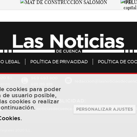
SO LEGAL
POLÍTICA DE PRIVACIDAD
POLÍTICA DE COO
20 S.L.
969 693 800
redaccion@lasnoticiasdecuenc
601 119 818
Cuenca
 de cookies para poder
a de usuario posible,
PUBLICIDAD:
las cookies o realizar
continuación.
publicidad@lasnoticiasdecuenca.es
684 126 573
/
670 726 
PERSONALIZAR AJUSTES
 Cookies
.
ntegrales 2020 S.L.