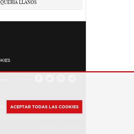
KIES
a.es
Síguenos
392
ACEPTAR TODAS LAS COOKIES
Powered by
Web Dinámica