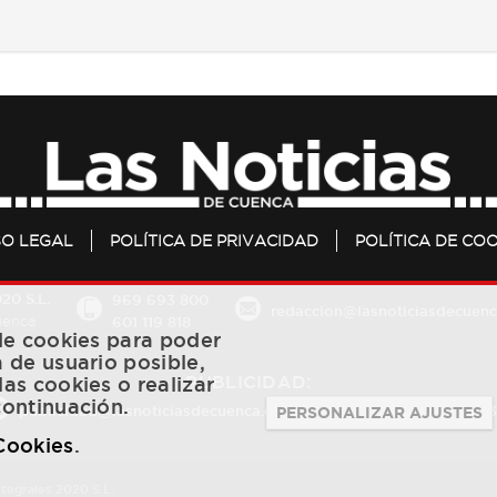
SO LEGAL
POLÍTICA DE PRIVACIDAD
POLÍTICA DE COO
20 S.L.
969 693 800
redaccion@lasnoticiasdecuenc
601 119 818
Cuenca
 de cookies para poder
a de usuario posible,
PUBLICIDAD:
las cookies o realizar
continuación.
publicidad@lasnoticiasdecuenca.es
684 126 573
/
670 726 
PERSONALIZAR AJUSTES
 Cookies
.
ntegrales 2020 S.L.