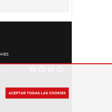
KIES
a.es
Síguenos
392
ACEPTAR TODAS LAS COOKIES
Powered by
Web Dinámica