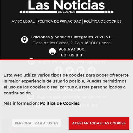
AVISO LEGAL
POLÍTICA DE PRIVACIDAD
POLÍTICA DE COOKIES
Ediciones y Servicios Integrales 2020 S.L.
Plaza de los Carros, 2. Bajo. 16001 Cuenca
969 693 800
601 119 818
redaccion@lasnoticiasdecuenca.es
Síguenos
Esta web utiliza varios tipos de cookies para poder ofrecerte
la mejor experiencia de usuario posible, Puedes permitirnos
el uso de las cookies o realizar tus ajustes personalizados a
PUBLICIDAD:
continuación.
publicidad@lasnoticiasdecuenca.es
Más información:
Política de Cookies
.
684 126 573
/
670 726 392
PERSONALIZAR AJUSTES
ACEPTAR TODAS LAS COOKIES
© Copyright 2013 -
2022
| Ediciones y Servicios Integrales 2020 S.L.