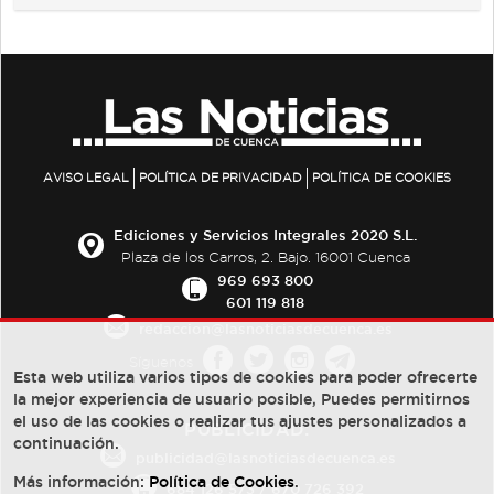
AVISO LEGAL
POLÍTICA DE PRIVACIDAD
POLÍTICA DE COOKIES
Ediciones y Servicios Integrales 2020 S.L.
Plaza de los Carros, 2. Bajo. 16001 Cuenca
969 693 800
601 119 818
redaccion@lasnoticiasdecuenca.es
Síguenos
Esta web utiliza varios tipos de cookies para poder ofrecerte
la mejor experiencia de usuario posible, Puedes permitirnos
el uso de las cookies o realizar tus ajustes personalizados a
PUBLICIDAD:
continuación.
publicidad@lasnoticiasdecuenca.es
Más información:
Política de Cookies
.
684 126 573
/
670 726 392