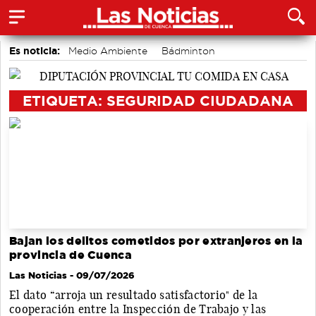
Es noticia:
Medio Ambiente
Bádminton
Área de Deportes
accidentes laborales
Actividades culturales en Cuenca
Auditorio de Cuenca
ETIQUETA: SEGURIDAD CIUDADANA
Motor
Bajan los delitos cometidos por extranjeros en la
provincia de Cuenca
Las Noticias
- 09/07/2026
El dato “arroja un resultado satisfactorio" de la
cooperación entre la Inspección de Trabajo y las