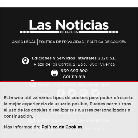
AVISO LEGAL
POLÍTICA DE PRIVACIDAD
POLÍTICA DE COOKIES
Ediciones y Servicios Integrales 2020 S.L.
Plaza de los Carros, 2. Bajo. 16001 Cuenca
969 693 800
601 119 818
redaccion@lasnoticiasdecuenca.es
Síguenos
Esta web utiliza varios tipos de cookies para poder ofrecerte
la mejor experiencia de usuario posible, Puedes permitirnos
el uso de las cookies o realizar tus ajustes personalizados a
PUBLICIDAD:
continuación.
publicidad@lasnoticiasdecuenca.es
Más información:
Política de Cookies
.
684 126 573
/
670 726 392