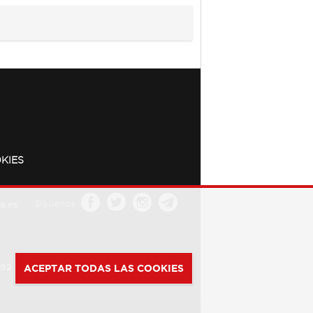
KIES
a.es
Síguenos
392
ACEPTAR TODAS LAS COOKIES