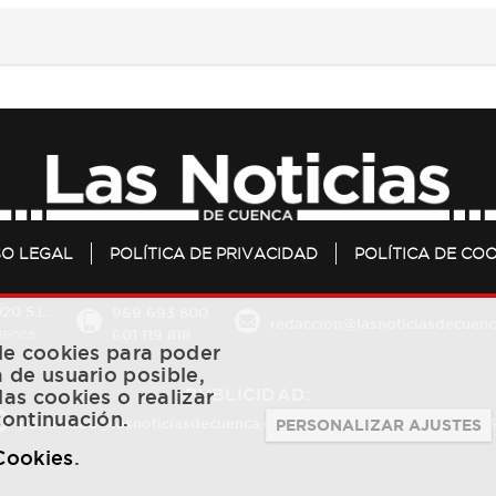
SO LEGAL
POLÍTICA DE PRIVACIDAD
POLÍTICA DE COO
20 S.L.
969 693 800
redaccion@lasnoticiasdecuenc
601 119 818
Cuenca
 de cookies para poder
a de usuario posible,
PUBLICIDAD:
las cookies o realizar
continuación.
publicidad@lasnoticiasdecuenca.es
684 126 573
/
670 726 
PERSONALIZAR AJUSTES
 Cookies
.