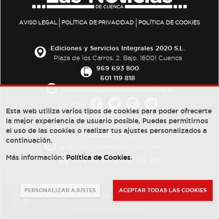
AVISO LEGAL
POLÍTICA DE PRIVACIDAD
POLÍTICA DE COOKIES
Ediciones y Servicios Integrales 2020 S.L.
Plaza de los Carros, 2. Bajo. 16001 Cuenca
969 693 800
601 119 818
redaccion@lasnoticiasdecuenca.es
Síguenos
Esta web utiliza varios tipos de cookies para poder ofrecerte
la mejor experiencia de usuario posible, Puedes permitirnos
el uso de las cookies o realizar tus ajustes personalizados a
PUBLICIDAD:
continuación.
publicidad@lasnoticiasdecuenca.es
Más información:
Política de Cookies
.
684 126 573
/
670 726 392
PERSONALIZAR AJUSTES
ACEPTAR TODAS LAS COOKIES
© Copyright 2013 -
2022
| Ediciones y Servicios Integrales 2020 S.L.
Powered by
Web Dinámica