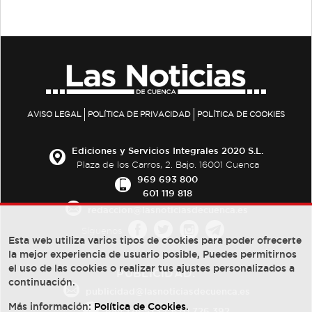
AVISO LEGAL
POLÍTICA DE PRIVACIDAD
POLÍTICA DE COOKIES
Ediciones y Servicios Integrales 2020 S.L.
Plaza de los Carros, 2. Bajo. 16001 Cuenca
969 693 800
601 119 818
redaccion@lasnoticiasdecuenca.es
Síguenos
Esta web utiliza varios tipos de cookies para poder ofrecerte
la mejor experiencia de usuario posible, Puedes permitirnos
el uso de las cookies o realizar tus ajustes personalizados a
PUBLICIDAD:
continuación.
publicidad@lasnoticiasdecuenca.es
Más información:
Política de Cookies
.
684 126 573
/
670 726 392