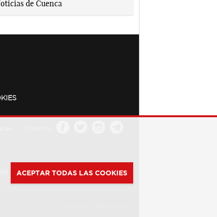
KIES
a.es
Síguenos
392
ACEPTAR TODAS LAS COOKIES
Powered by
Web Dinámica