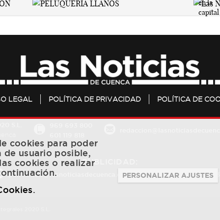
SO LEGAL
POLÍTICA DE PRIVACIDAD
POLÍTICA DE COO
20 S.L.
969 693 800
redaccion@lasnoticiasdecuenc
601 119 818
Cuenca
 de cookies para poder
a de usuario posible,
PUBLICIDAD:
las cookies o realizar
continuación.
publicidad@lasnoticiasdecuenca.es
684 126 573
/
670 726 
PERSONALIZAR AJUSTES
 Cookies
.
ntegrales 2020 S.L.