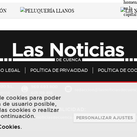
SO LEGAL
POLÍTICA DE PRIVACIDAD
POLÍTICA DE COO
20 S.L.
969 693 800
redaccion@lasnoticiasdecuenc
601 119 818
Cuenca
 de cookies para poder
a de usuario posible,
PUBLICIDAD:
las cookies o realizar
continuación.
publicidad@lasnoticiasdecuenca.es
684 126 573
/
670 726 
PERSONALIZAR AJUSTES
 Cookies
.