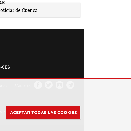
KIES
a.es
Síguenos
392
ACEPTAR TODAS LAS COOKIES