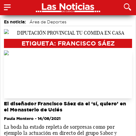
Es noticia:
Área de Deportes
Actividades culturales en Cuenca
accidentes laborales
Motor
Bádminton
Auditorio de Cuenca
ETIQUETA: FRANCISCO SÁEZ
Medio Ambiente
El diseñador Francisco Sáez da el ‘sí, quiero’ en
el Monasterio de Uclés
Paula Montero
- 14/08/2021
La boda ha estado repleta de sorpresas como por
ejemplo la actuación en directo del grupo Sabor y