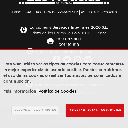
AVISO LEGAL
POLÍTICA DE PRIVACIDAD
POLÍTICA DE COOKIES
Ediciones y Servicios Integrales 2020 S.L.
Plaza de los Carros, 2. Bajo. 16001 Cuenca
969 693 800
601 119 818
redaccion@lasnoticiasdecuenca.es
Síguenos
Esta web utiliza varios tipos de cookies para poder ofrecerte
la mejor experiencia de usuario posible, Puedes permitirnos
el uso de las cookies o realizar tus ajustes personalizados a
PUBLICIDAD:
continuación.
publicidad@lasnoticiasdecuenca.es
Más información:
Política de Cookies
.
684 126 573
/
670 726 392
PERSONALIZAR AJUSTES
ACEPTAR TODAS LAS COOKIES
© Copyright 2013 -
2022
| Ediciones y Servicios Integrales 2020 S.L.
Powered by
Web Dinámica