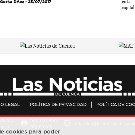
Gorka DÃ­ez
- 23/07/2017
SO LEGAL
POLÍTICA DE PRIVACIDAD
POLÍTICA DE COO
20 S.L.
969 693 800
redaccion@lasnoticiasdecuenc
601 119 818
Cuenca
 de cookies para poder