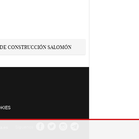
KIES
a.es
Síguenos