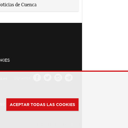
KIES
a.es
Síguenos
392
ACEPTAR TODAS LAS COOKIES
Powered by
Web Dinámica