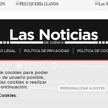
SO LEGAL
POLÍTICA DE PRIVACIDAD
POLÍTICA DE COO
20 S.L.
969 693 800
redaccion@lasnoticiasdecuenc
601 119 818
Cuenca
 de cookies para poder
a de usuario posible,
PUBLICIDAD:
las cookies o realizar
continuación.
publicidad@lasnoticiasdecuenca.es
684 126 573
/
670 726 
PERSONALIZAR AJUSTES
 Cookies
.
ntegrales 2020 S.L.