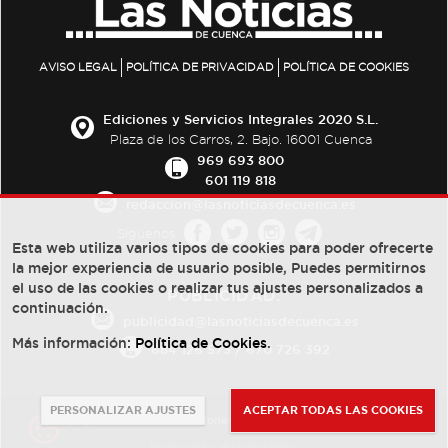
AVISO LEGAL
POLÍTICA DE PRIVACIDAD
POLÍTICA DE COOKIES
Ediciones y Servicios Integrales 2020 S.L.
Plaza de los Carros, 2. Bajo. 16001 Cuenca
969 693 800
601 119 818
redaccion@lasnoticiasdecuenca.es
Síguenos
Esta web utiliza varios tipos de cookies para poder ofrecerte
la mejor experiencia de usuario posible, Puedes permitirnos
el uso de las cookies o realizar tus ajustes personalizados a
PUBLICIDAD:
continuación.
publicidad@lasnoticiasdecuenca.es
Más información:
Política de Cookies
.
684 126 573
/
670 726 392
PERSONALIZAR AJUSTES
ACEPTAR TODAS LAS COOKIES
© Copyright 2013 -
2022
| Ediciones y Servicios Integrales 2020 S.L.
Powered by
Web Dinámica