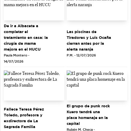
De ir a Albacete a
completar el
Las piscinas de
tratamiento en casa: la
Tiradores y Luis Ocaña
cirugía de mama
cierran antes por la
mejora en el HUCU
alerta naranja
Paula Montero -
P.M. - 12/07/2026
14/07/2026
El grupo de punk rock
Fallece Teresa Pérez
Kuero tendrá una
Toledo, profesora y
placa homenaje en la
exdirectora de La
capital
Sagrada Familia
Rubén M. Checa -