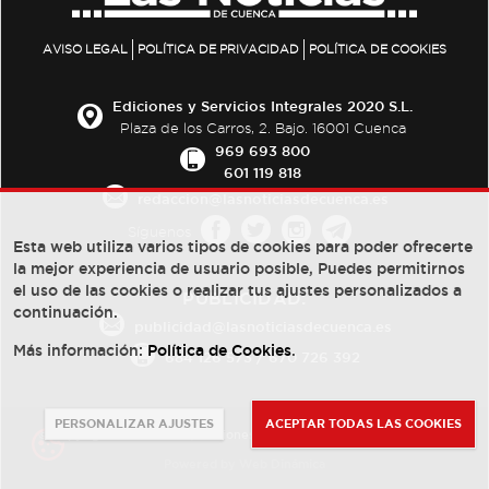
AVISO LEGAL
POLÍTICA DE PRIVACIDAD
POLÍTICA DE COOKIES
Ediciones y Servicios Integrales 2020 S.L.
Plaza de los Carros, 2. Bajo. 16001 Cuenca
969 693 800
601 119 818
redaccion@lasnoticiasdecuenca.es
Síguenos
Esta web utiliza varios tipos de cookies para poder ofrecerte
la mejor experiencia de usuario posible, Puedes permitirnos
el uso de las cookies o realizar tus ajustes personalizados a
PUBLICIDAD:
continuación.
publicidad@lasnoticiasdecuenca.es
Más información:
Política de Cookies
.
684 126 573
/
670 726 392
PERSONALIZAR AJUSTES
ACEPTAR TODAS LAS COOKIES
© Copyright 2013 -
2022
| Ediciones y Servicios Integrales 2020 S.L.
Powered by
Web Dinámica