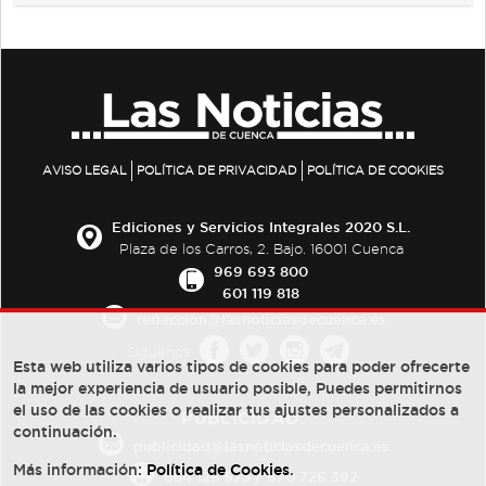
AVISO LEGAL
POLÍTICA DE PRIVACIDAD
POLÍTICA DE COOKIES
Ediciones y Servicios Integrales 2020 S.L.
Plaza de los Carros, 2. Bajo. 16001 Cuenca
969 693 800
601 119 818
redaccion@lasnoticiasdecuenca.es
Síguenos
Esta web utiliza varios tipos de cookies para poder ofrecerte
la mejor experiencia de usuario posible, Puedes permitirnos
el uso de las cookies o realizar tus ajustes personalizados a
PUBLICIDAD:
continuación.
publicidad@lasnoticiasdecuenca.es
Más información:
Política de Cookies
.
684 126 573
/
670 726 392