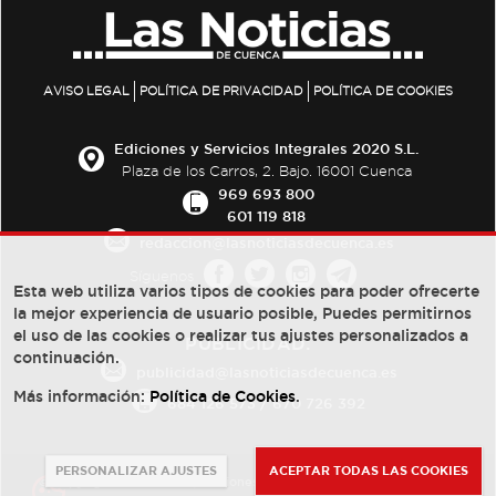
AVISO LEGAL
POLÍTICA DE PRIVACIDAD
POLÍTICA DE COOKIES
Ediciones y Servicios Integrales 2020 S.L.
Plaza de los Carros, 2. Bajo. 16001 Cuenca
969 693 800
601 119 818
redaccion@lasnoticiasdecuenca.es
Síguenos
Esta web utiliza varios tipos de cookies para poder ofrecerte
la mejor experiencia de usuario posible, Puedes permitirnos
el uso de las cookies o realizar tus ajustes personalizados a
PUBLICIDAD:
continuación.
publicidad@lasnoticiasdecuenca.es
Más información:
Política de Cookies
.
684 126 573
/
670 726 392
PERSONALIZAR AJUSTES
ACEPTAR TODAS LAS COOKIES
© Copyright 2013 -
2022
| Ediciones y Servicios Integrales 2020 S.L.