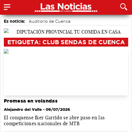
Es noticia:
Auditorio de Cuenca
Actividades culturales en Cuenca
Motor
Fútbol
Bádminton
Área de Deportes
Medio Ambiente
ETIQUETA: CLUB SENDAS DE CUENCA
Promesa en volandas
Alejandro del Valle
- 09/07/2026
El conquense Iker Garrido se abre paso en las
competiciones nacionales de MTB