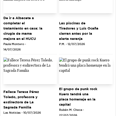
De ir a Albacete a
completar el
Las piscinas de
tratamiento en casa: la
Tiradores y Luis Ocaña
cirugía de mama
cierran antes por la
mejora en el HUCU
alerta naranja
Paula Montero -
P.M. - 12/07/2026
14/07/2026
El grupo de punk rock
Fallece Teresa Pérez
Kuero tendrá una
Toledo, profesora y
placa homenaje en la
exdirectora de La
capital
Sagrada Familia
Rubén M. Checa -
Las Noticias - 10/07/2026
27/07/2026