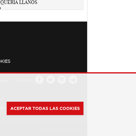
KIES
a.es
Síguenos
392
ACEPTAR TODAS LAS COOKIES
Powered by
Web Dinámica