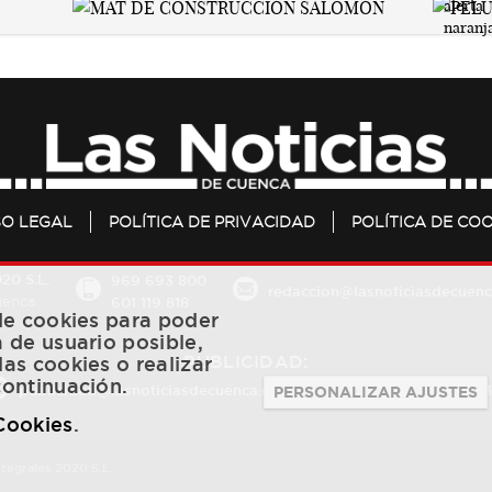
SO LEGAL
POLÍTICA DE PRIVACIDAD
POLÍTICA DE COO
20 S.L.
969 693 800
redaccion@lasnoticiasdecuenc
601 119 818
Cuenca
 de cookies para poder
a de usuario posible,
PUBLICIDAD:
las cookies o realizar
continuación.
publicidad@lasnoticiasdecuenca.es
684 126 573
/
670 726 
PERSONALIZAR AJUSTES
 Cookies
.
ntegrales 2020 S.L.