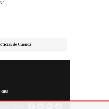
KIES
a.es
Síguenos