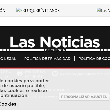
SO LEGAL
POLÍTICA DE PRIVACIDAD
POLÍTICA DE COO
20 S.L.
969 693 800
redaccion@lasnoticiasdecuenc
601 119 818
Cuenca
 de cookies para poder
a de usuario posible,
PUBLICIDAD:
las cookies o realizar
continuación.
publicidad@lasnoticiasdecuenca.es
684 126 573
/
670 726 
PERSONALIZAR AJUSTES
 Cookies
.