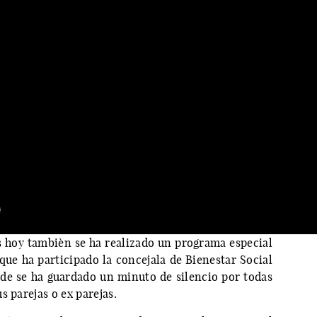
 hoy tambièn se ha realizado un programa especial
ue ha participado la concejala de Bienestar Social
de se ha guardado un minuto de silencio por todas
s parejas o ex parejas.