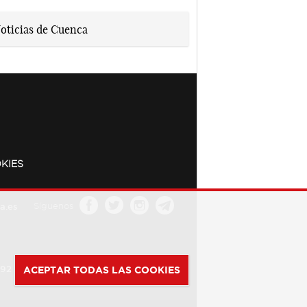
KIES
a.es
Síguenos
392
ACEPTAR TODAS LAS COOKIES