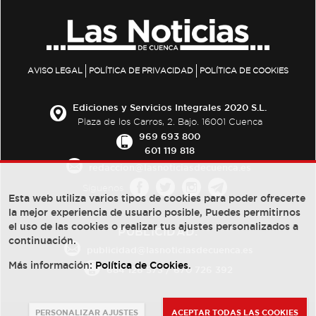
AVISO LEGAL
POLÍTICA DE PRIVACIDAD
POLÍTICA DE COOKIES
Ediciones y Servicios Integrales 2020 S.L.
Plaza de los Carros, 2. Bajo. 16001 Cuenca
969 693 800
601 119 818
redaccion@lasnoticiasdecuenca.es
Síguenos
Esta web utiliza varios tipos de cookies para poder ofrecerte
la mejor experiencia de usuario posible, Puedes permitirnos
el uso de las cookies o realizar tus ajustes personalizados a
PUBLICIDAD:
continuación.
publicidad@lasnoticiasdecuenca.es
Más información:
Política de Cookies
.
684 126 573
/
670 726 392
PERSONALIZAR AJUSTES
ACEPTAR TODAS LAS COOKIES