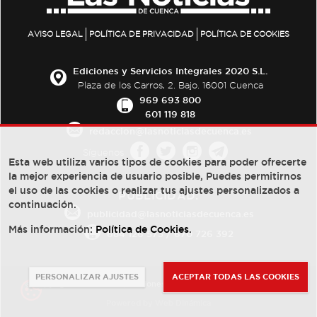
AVISO LEGAL
POLÍTICA DE PRIVACIDAD
POLÍTICA DE COOKIES
Ediciones y Servicios Integrales 2020 S.L.
Plaza de los Carros, 2. Bajo. 16001 Cuenca
969 693 800
601 119 818
redaccion@lasnoticiasdecuenca.es
Síguenos
Esta web utiliza varios tipos de cookies para poder ofrecerte
la mejor experiencia de usuario posible, Puedes permitirnos
el uso de las cookies o realizar tus ajustes personalizados a
PUBLICIDAD:
continuación.
publicidad@lasnoticiasdecuenca.es
Más información:
Política de Cookies
.
684 126 573
/
670 726 392
PERSONALIZAR AJUSTES
ACEPTAR TODAS LAS COOKIES
© Copyright 2013 -
2022
| Ediciones y Servicios Integrales 2020 S.L.
Powered by
Web Dinámica