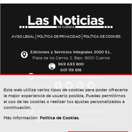
AVISO LEGAL
POLÍTICA DE PRIVACIDAD
POLÍTICA DE COOKIES
Ediciones y Servicios Integrales 2020 S.L.
Plaza de los Carros, 2. Bajo. 16001 Cuenca
969 693 800
601 119 818
redaccion@lasnoticiasdecuenca.es
Síguenos
Esta web utiliza varios tipos de cookies para poder ofrecerte
la mejor experiencia de usuario posible, Puedes permitirnos
el uso de las cookies o realizar tus ajustes personalizados a
PUBLICIDAD:
continuación.
publicidad@lasnoticiasdecuenca.es
Más información:
Política de Cookies
.
684 126 573
/
670 726 392