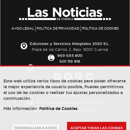
AVISO LEGAL
POLÍTICA DE PRIVACIDAD
POLÍTICA DE COOKIES
Ediciones y Servicios Integrales 2020 S.L.
Plaza de los Carros, 2. Bajo. 16001 Cuenca
969 693 800
601 119 818
redaccion@lasnoticiasdecuenca.es
Síguenos
Esta web utiliza varios tipos de cookies para poder ofrecerte
la mejor experiencia de usuario posible, Puedes permitirnos
el uso de las cookies o realizar tus ajustes personalizados a
PUBLICIDAD:
continuación.
publicidad@lasnoticiasdecuenca.es
Más información:
Política de Cookies
.
684 126 573
/
670 726 392
PERSONALIZAR AJUSTES
ACEPTAR TODAS LAS COOKIES