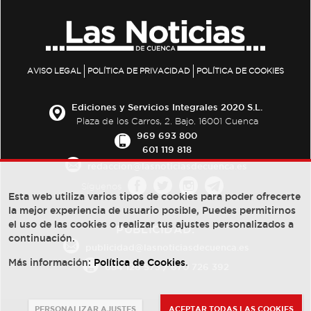
AVISO LEGAL
POLÍTICA DE PRIVACIDAD
POLÍTICA DE COOKIES
Ediciones y Servicios Integrales 2020 S.L.
Plaza de los Carros, 2. Bajo. 16001 Cuenca
969 693 800
601 119 818
redaccion@lasnoticiasdecuenca.es
Síguenos
Esta web utiliza varios tipos de cookies para poder ofrecerte
la mejor experiencia de usuario posible, Puedes permitirnos
el uso de las cookies o realizar tus ajustes personalizados a
PUBLICIDAD:
continuación.
publicidad@lasnoticiasdecuenca.es
Más información:
Política de Cookies
.
684 126 573
/
670 726 392
PERSONALIZAR AJUSTES
ACEPTAR TODAS LAS COOKIES