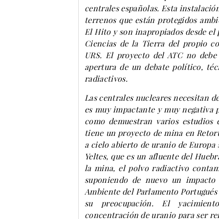
centrales españolas. Esta instalació
terrenos que están protegidos ambi
El Hito y son inapropiados desde el 
Ciencias de la Tierra del propio c
URS. El proyecto del ATC no debe 
apertura de un debate político, téc
radiactivos.
Las centrales nucleares necesitan de
es muy impactante y muy negativa p
como demuestran varios estudios e
tiene un proyecto de mina en Retort
a cielo abierto de uranio de Europa s
Yeltes, que es un afluente del Huebr
la mina, el polvo radiactivo contami
suponiendo de nuevo un impacto t
Ambiente del Parlamento Portugués
su preocupación. El yacimiento
concentración de uranio para ser ren