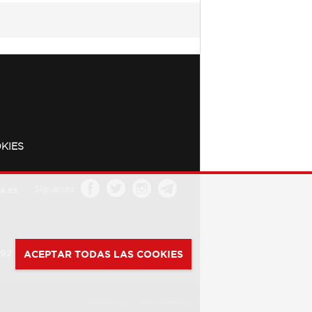
KIES
a.es
Síguenos
392
ACEPTAR TODAS LAS COOKIES
Powered by
Web Dinámica