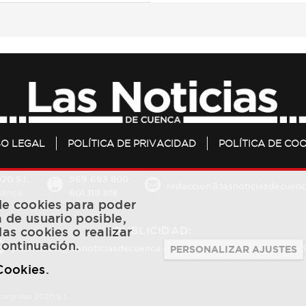
SO LEGAL
POLÍTICA DE PRIVACIDAD
POLÍTICA DE COO
20 S.L.
969 693 800
redaccion@lasnoticiasdecuenc
601 119 818
Cuenca
 de cookies para poder
a de usuario posible,
PUBLICIDAD:
las cookies o realizar
continuación.
publicidad@lasnoticiasdecuenca.es
684 126 573
/
670 726 
PERSONALIZAR AJUSTES
 Cookies
.
ntegrales 2020 S.L.