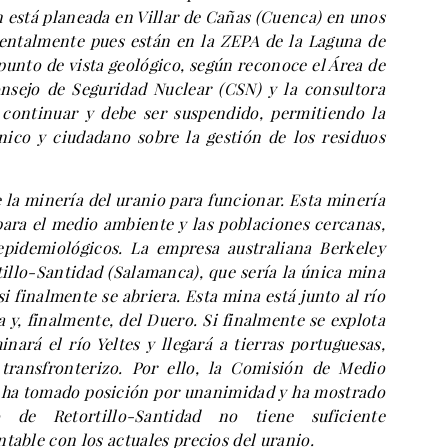
n está planeada en Villar de Cañas (Cuenca) en unos
entalmente pues están en la ZEPA de la Laguna de
punto de vista geológico, según reconoce el Área de
onsejo de Seguridad Nuclear (CSN) y la consultora
continuar y debe ser suspendido, permitiendo la
nico y ciudadano sobre la gestión de los residuos
 la minería del uranio para funcionar. Esta minería
ara el medio ambiente y las poblaciones cercanas,
pidemiológicos. La empresa australiana Berkeley
illo-Santidad (Salamanca), que sería la única mina
i finalmente se abriera. Esta mina está junto al río
a y, finalmente, del Duero. Si finalmente se explota
nará el río Yeltes y llegará a tierras portuguesas,
ransfronterizo. Por ello, la Comisión de Medio
 ha tomado posición por unanimidad y ha mostrado
 de Retortillo-Santidad no tiene suficiente
table con los actuales precios del uranio.