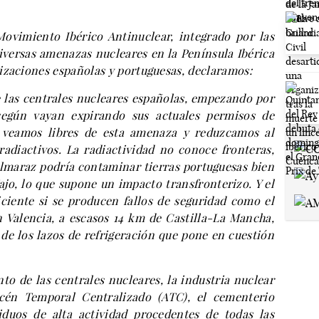
Movimiento Ibérico Antinuclear, integrado por las
iversas amenazas nucleares en la Península Ibérica
izaciones españolas y portuguesas, declaramos:
 las centrales nucleares españolas, empezando por
 según vayan expirando sus actuales permisos de
s veamos libres de esta amenaza y reduzcamos al
adiactivos. La radiactividad no conoce fronteras,
Almaraz podría contaminar tierras portuguesas bien
Tajo, lo que supone un impacto transfronterizo. Y el
ciente si se producen fallos de seguridad como el
 Valencia, a escasos 14 km de Castilla-La Mancha,
 de los lazos de refrigeración que pone en cuestión
to de las centrales nucleares, la industria nuclear
acén Temporal Centralizado (ATC), el cementerio
iduos de alta actividad procedentes de todas las