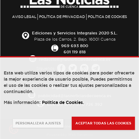
AVISO LEGAL
POLÍTICA DE PRIVACIDAD
POLÍTICA DE COOKIES
Ediciones y Servicios Integrales 2020 S.L.
Plaza de los Carros, 2. Bajo. 16001 Cuenca
969 693 800
601 119 818
redaccion@lasnoticiasdecuenca.es
Síguenos
Esta web utiliza varios tipos de cookies para poder ofrecerte
la mejor experiencia de usuario posible, Puedes permitirnos
el uso de las cookies o realizar tus ajustes personalizados a
PUBLICIDAD:
continuación.
publicidad@lasnoticiasdecuenca.es
Más información:
Política de Cookies
.
684 126 573
/
670 726 392
PERSONALIZAR AJUSTES
ACEPTAR TODAS LAS COOKIES
© Copyright 2013 -
2022
| Ediciones y Servicios Integrales 2020 S.L.
Powered by
Web Dinámica