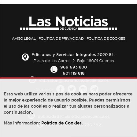
AVISO LEGAL
POLÍTICA DE PRIVACIDAD
POLÍTICA DE COOKIES
Ediciones y Servicios Integrales 2020 S.L.
Plaza de los Carros, 2. Bajo. 16001 Cuenca
969 693 800
601 119 818
redaccion@lasnoticiasdecuenca.es
Síguenos
Esta web utiliza varios tipos de cookies para poder ofrecerte
la mejor experiencia de usuario posible, Puedes permitirnos
el uso de las cookies o realizar tus ajustes personalizados a
PUBLICIDAD:
continuación.
publicidad@lasnoticiasdecuenca.es
Más información:
Política de Cookies
.
684 126 573
/
670 726 392