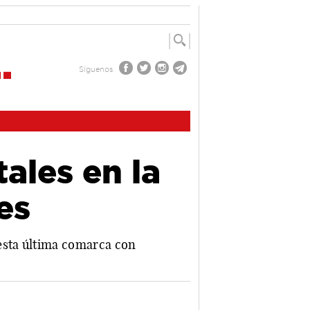
Síguenos
ales en la
es
 esta última comarca con