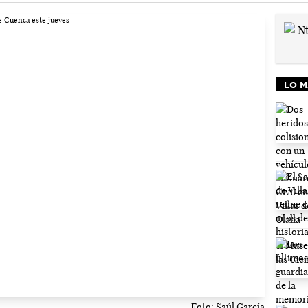
LO M
Foto: Saúl García