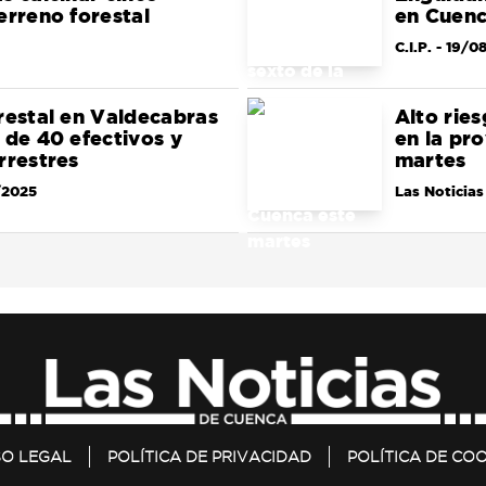
erreno forestal
en Cuen
C.I.P.
- 19/0
restal en Valdecabras
Alto ries
 de 40 efectivos y
en la pr
rrestres
martes
/2025
Las Noticias
SO LEGAL
POLÍTICA DE PRIVACIDAD
POLÍTICA DE COO