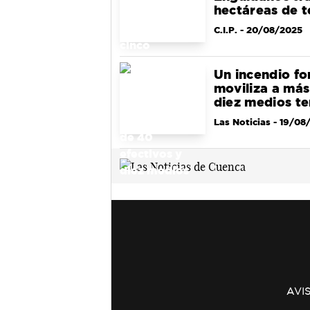
hectáreas de t
C.I.P.
- 20/08/2025
Un incendio fo
moviliza a más
diez medios te
Las Noticias
- 19/08
AVI