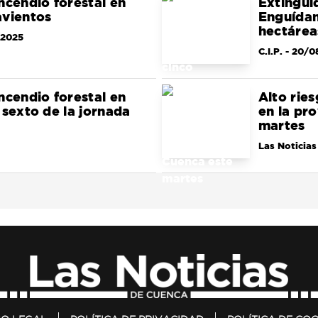
ncendio forestal en
Extingui
avientos
Enguídan
hectárea
/2025
C.I.P.
- 20/0
ncendio forestal en
Alto ries
 sexto de la jornada
en la pr
martes
Las Noticias