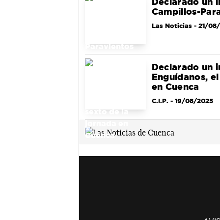
Declarado un i
Campillos-Par
Las Noticias
- 21/08
Declarado un i
Enguídanos, el
en Cuenca
C.I.P.
- 19/08/2025