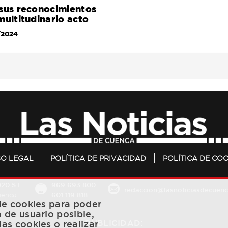
 sus reconocimientos
multitudinario acto
/2024
SO LEGAL
POLÍTICA DE PRIVACIDAD
POLÍTICA DE COO
20 S.L.
969 693 800
redaccion@lasnoticiasdecuenc
601 119 818
Cuenca
 de cookies para poder
a de usuario posible,
PUBLICIDAD:
las cookies o realizar