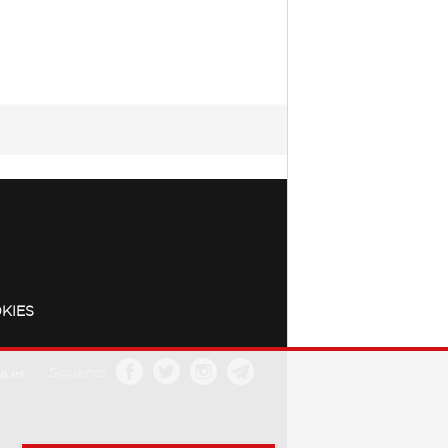
KIES
a.es
Síguenos