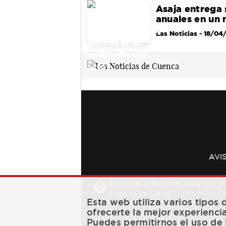
Asaja entrega
anuales en un 
Las Noticias
- 18/04
AVI
Ediciones y Servicios Integrales 20
Plaza de los Carros, 2. Bajo. 16001 
Esta web utiliza varios tipos
ofrecerte la mejor experienci
Puedes permitirnos el uso de 