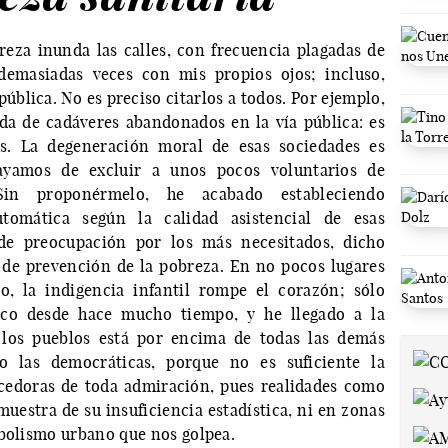
eza inunda las calles, con frecuencia plagadas de
 demasiadas veces con mis propios ojos; incluso,
ública. No es preciso citarlos a todos. Por ejemplo,
da de cadáveres abandonados en la vía pública: es
os. La degeneración moral de esas sociedades es
ayamos de excluir a unos pocos voluntarios de
in proponérmelo, he acabado estableciendo
tomática según la calidad asistencial de esas
de preocupación por los más necesitados, dicho
 de prevención de la pobreza. En no pocos lugares
, la indigencia infantil rompe el corazón; sólo
co desde hace mucho tiempo, y he llegado a la
 los pueblos está por encima de todas las demás
mo las democráticas, porque no es suficiente la
ecedoras de toda admiración, pues realidades como
muestra de su insuficiencia estadística, ni en zonas
habolismo urbano que nos golpea.