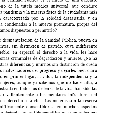
ono de la tutela médica universal, que conduce
la pandemia y la miseria física de la ciudadanía más
a caracterizada por la soledad desasistida, y en
cia condenadas a la muerte prematura, propia del
stamos dispuestos a permitirlo?
 desmantelación de la Sanidad Pública, puesta en
tes, sin distinción de partido, cuya indiferente
eblo, en especial el derecho a la vida, les hace
orías criminales de degradación y muerte. ¿No ha
ras diferencias y unirnos sin distinción de credo
os malversadores del progreso y dejarles bien claro
 en primer lugar, al valor, la independencia y la
 mujeres, aunque ya sabemos que no hace falta, a
strada en todos los órdenes de la vida: han sido las
sar valientemente a los mendaces infractores del
del derecho a la vida. Las mujeres son la reserva
íticamente consentidores, en muchos aspectos
 la degradación antidemocrática que nos rodea por