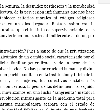
 la penuria, la desnudez pordiosera y la mendicidad
olectiva, de la perversión infrahumana que nos hace
tablecer criterios morales ni códigos religiosos
iosa en un dios juzgador. Basta y sobra con la
uraleza que el instinto de supervivencia de todas
convierte en una sociedad indiferente al dolor, por
 introducción? Pues a santo de que la privatización
ragicómico de un cambio social caracterizado por el
cha familiar generalizada y de la peor de las
alvar la vida. No hay peor crueldad humana y divina
 un pueblo confiado en la institución y tutela de la
ncia y las mujeres, los colectivos sociales más
s, con certeza, la peor de las delincuencias, seguida
os movilizamos en una lucha “sangrienta”, metáfora
evolución intransigente de la medicina total para
igarquía manipuladora acabará con el estado de
e la Sanidad Pública es el inicio de una barbarie