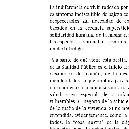
La indiferencia de vivir rodeado por
es síntoma indiscutible de bajeza c
despreciables sin necesidad de es
basados en la creencia superstic
solidaridad humana, de la misma nat
las especies, y renunciar a eso nos 
no decir indigna.
¿Y a santo de qué viene esta bestial
de la Sanidad Pública es el inicio t
desamparo del común, de la desdi
mendicidades: la que implora para s
que condenar a la penuria sanitaria a
salud, y en especial, de la infa
vulnerables. El negocio de la salud e
de la mafia de la vivienda. Si no n
entendida, evidentemente, como la r
todos, la “cosa nostra” de la ol
bienestar, pues la privatización d