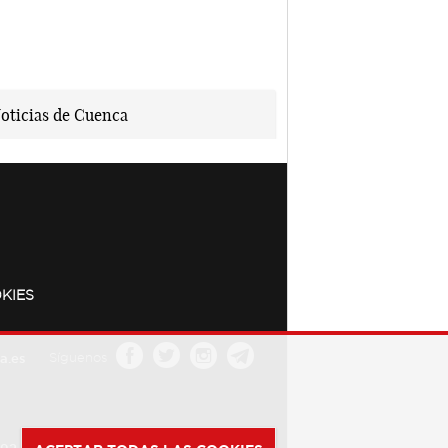
KIES
a.es
Síguenos