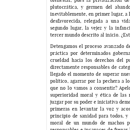
plutocrática, y germen del aband
inevitablemente, en primer lugar, a 
desfavorecida, relegada a una vid
segundo lugar, la vejez y la infan
tercer mundo descrito al inicio. ¿E
Detengamos el proceso avanzado de
práctica por determinados gobernan
crueldad hacia los derechos del pu
directamente responsables de categ
llegado el momento de superar nuest
político, agarrar por la pechera a l
que no lo vamos a consentir? Apelo,
superioridad moral y ética de las
juzgar por su poder e iniciativa demo
primeras en levantar la voz y aco
principio de sanidad para todos, y 
moral de un mundo de machos pol
responsables e incapaces de frenar