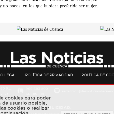
 no pocos, en los que hubiera preferido ser mujer.
SO LEGAL
POLÍTICA DE PRIVACIDAD
POLÍTICA DE COO
20 S.L.
969 693 800
redaccion@lasnoticiasdecuenc
601 119 818
Cuenca
 de cookies para poder
a de usuario posible,
PUBLICIDAD:
las cookies o realizar
continuación.