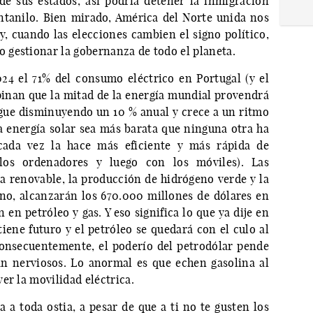
e sus estados, así podría detener la inmigración
entanilo. Bien mirado, América del Norte unida nos
 cuando las elecciones cambien el signo político,
gestionar la gobernanza de todo el planeta.
24 el 71% del consumo eléctrico en Portugal (y el
inan que la mitad de la energía mundial provendrá
sigue disminuyendo un 10 % anual y crece a un ritmo
la energía solar sea más barata que ninguna otra ha
cada vez la hace más eficiente y más rápida de
os ordenadores y luego con los móviles). Las
a renovable, la producción de hidrógeno verde y la
o, alcanzarán los 670.000 millones de dólares en
 en petróleo y gas. Y eso significa lo que ya dije en
tiene futuro y el petróleo se quedará con el culo al
Consecuentemente, el poderío del petrodólar pende
n nerviosos. Lo anormal es que echen gasolina al
er la movilidad eléctrica.
a toda ostia, a pesar de que a ti no te gusten los