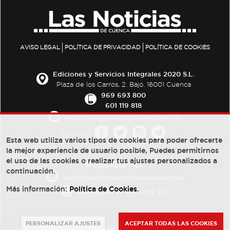
AVISO LEGAL
POLÍTICA DE PRIVACIDAD
POLÍTICA DE COOKIES
Ediciones y Servicios Integrales 2020 S.L.
Plaza de los Carros, 2. Bajo. 16001 Cuenca
969 693 800
601 119 818
redaccion@lasnoticiasdecuenca.es
Síguenos
Esta web utiliza varios tipos de cookies para poder ofrecerte
la mejor experiencia de usuario posible, Puedes permitirnos
el uso de las cookies o realizar tus ajustes personalizados a
PUBLICIDAD:
continuación.
publicidad@lasnoticiasdecuenca.es
Más información:
Política de Cookies
.
684 126 573
/
670 726 392
PERSONALIZAR AJUSTES
ACEPTAR TODAS LAS COOKIES
© Copyright 2013 -
2022
| Ediciones y Servicios Integrales 2020 S.L.