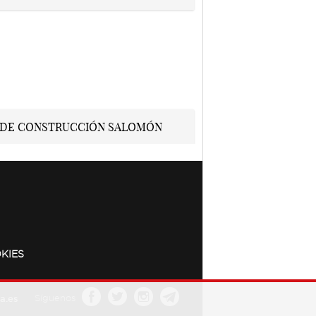
KIES
a.es
Síguenos