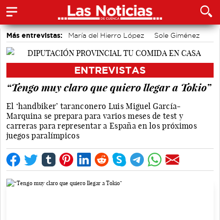
Más entrevistas:
María del Hierro López
Sole Giménez
Javier Viñas
Fernando Polo
Depedro
Marian López
Alicia Sánchez y Marta Leiva
Álvaro Martínez Chana
ENTREVISTAS
Vique Gomes
José Luis Martínez Guijarro
“Tengo muy claro que quiero llegar a Tokio”
El ‘handbiker’ taranconero Luis Miguel García-
Marquina se prepara para varios meses de test y
carreras para representar a España en los próximos
juegos paralímpicos