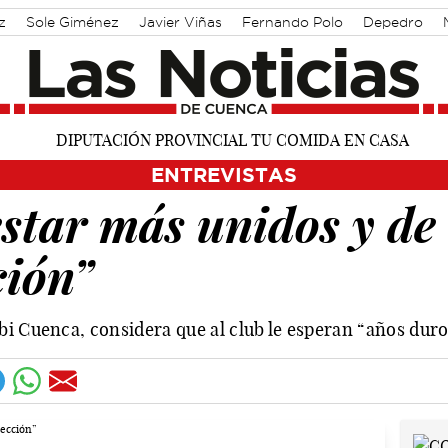
z
Sole Giménez
Javier Viñas
Fernando Polo
Depedro
 Martínez Chana
Vique Gomes
José Luis Martínez Guijarro
ENTREVISTAS
star más unidos y de 
ción”
bi Cuenca, considera que al club le esperan “años duro