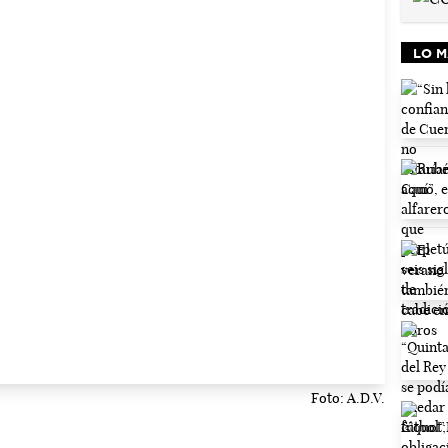
LO M
Foto: A.D.V.