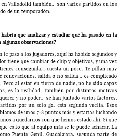
en Valladolid también… son varios partidos en los
ando de un temporadón.
abría que analizar y estudiar qué ha pasado en la
a algunas observaciones?
n le pasa a los jugadores, aquí ha habido segundos y
dor tiene que cambiar de chip y objetivos, y una vez
 tienes conseguida… cuesta un poco. Te pillan muy
 de renovaciones, salida o no salida… es complicado
. Pero al estar en tierra de nadie, no he sido capaz
s, es la realidad. También por distintos motivos
uerer y no poder… se han juntado varios factores,
artidos por un solo gol esta segunda vuelta. Esos
ablamos de unos 7-8 puntos más y estarías luchando
 vamos a quedarnos con que hemos estado ahí. Sí que
ue es lo que al equipo más se le puede achacar. La
 como Puente Genil, Guadalajara, segunda parte de