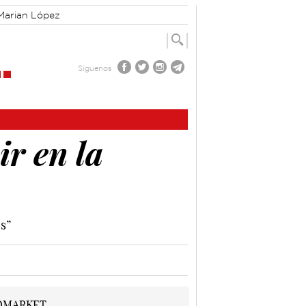
Marian López
Síguenos
ir en la
s”