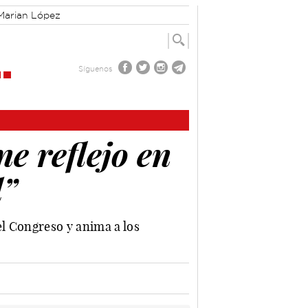
Marian López
Síguenos
ne reflejo en
l”
l Congreso y anima a los