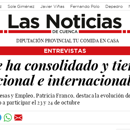
z
Sole Giménez
Javier Viñas
Fernando Polo
Depedro
 Martínez Chana
Vique Gomes
José Luis Martínez Guijarro
ENTREVISTAS
 ha consolidado y tie
cional e internaciona
as y Empleo, Patricia Franco, destaca la evolución de
 a participar el 23 y 24 de octubre