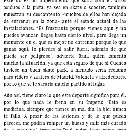
Este no es un impedimento que sufra solo él: otros
asiduos a la pista, ya sea en skate o scooter, también
muestran su descontento -muchos de ellos han dejado
de entrenar en la zona- ante el estado actual de las
instalaciones. “Es frustrante porque vienes aquí y no
puedes avanzar, llegas hasta cierto nivel, pero llega un
momento en el que es mejor no entrenar porque lo que
ganas aquí, lo pierdes al salir fuera, además de que
puede ser peligroso”, advierte Raúl, quien lamenta
mucho la situación, ya que está seguro de que si Cuenca
tuviese un buen skate park, a menudo sería reclamo
para riders y skaters de Madrid, Valencia y alrededores,
por lo que se le sacaría mucho partido al lugar.
Aún así, tiene claro lo que este deporte significa para él,
por lo que nada le frena en su ímpetu: “Esto es
medicina, siempre que tienes un mal día, la bici nunca
te falla. A pesar de las lesiones y de lo que pueda
parecer, me podría romper un hueso y salir más curado
de lo que vine”, transmite Raúl, quien tiene como gran