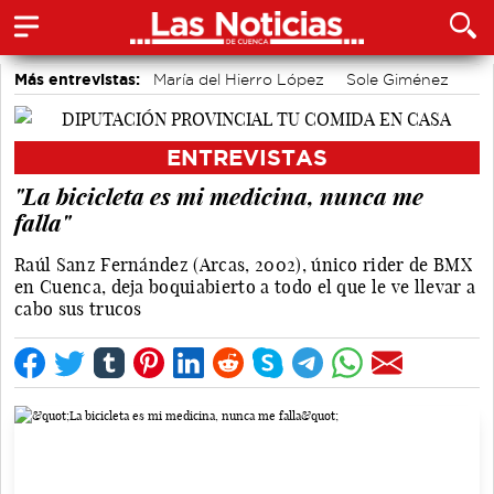
Más entrevistas:
María del Hierro López
Sole Giménez
Javier Viñas
Fernando Polo
Depedro
Marian López
Alicia Sánchez y Marta Leiva
Álvaro Martínez Chana
ENTREVISTAS
Vique Gomes
José Luis Martínez Guijarro
"La bicicleta es mi medicina, nunca me
falla"
Raúl Sanz Fernández (Arcas, 2002), único rider de BMX
en Cuenca, deja boquiabierto a todo el que le ve llevar a
cabo sus trucos