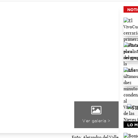
NOTI
Ver galería >
LO M
Foto: Alejandro del Valle