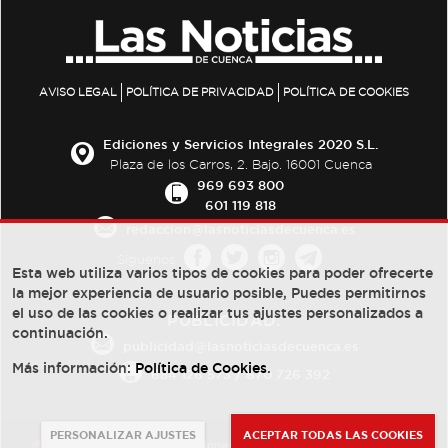
AVISO LEGAL
POLÍTICA DE PRIVACIDAD
POLÍTICA DE COOKIES
Ediciones y Servicios Integrales 2020 S.L.
Plaza de los Carros, 2. Bajo. 16001 Cuenca
969 693 800
601 119 818
redaccion@lasnoticiasdecuenca.es
Síguenos
Esta web utiliza varios tipos de cookies para poder ofrecerte
la mejor experiencia de usuario posible, Puedes permitirnos
el uso de las cookies o realizar tus ajustes personalizados a
PUBLICIDAD:
continuación.
publicidad@lasnoticiasdecuenca.es
Más información:
Política de Cookies
.
684 126 573
/
670 726 392
PERSONALIZAR AJUSTES
ACEPTAR TODAS LAS COOKIES
© Copyright 2013 -
2022
| Ediciones y Servicios Integrales 2020 S.L.