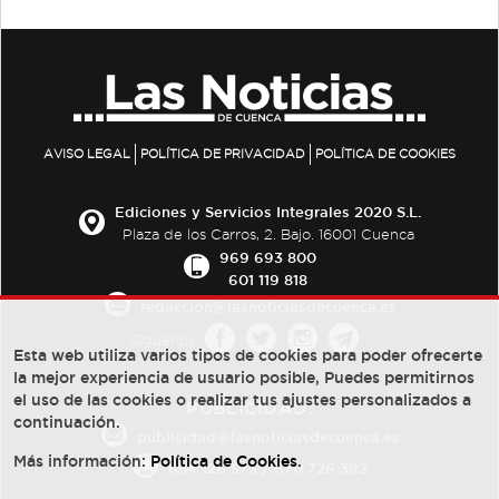
AVISO LEGAL
POLÍTICA DE PRIVACIDAD
POLÍTICA DE COOKIES
Ediciones y Servicios Integrales 2020 S.L.
Plaza de los Carros, 2. Bajo. 16001 Cuenca
969 693 800
601 119 818
redaccion@lasnoticiasdecuenca.es
Síguenos
Esta web utiliza varios tipos de cookies para poder ofrecerte
la mejor experiencia de usuario posible, Puedes permitirnos
el uso de las cookies o realizar tus ajustes personalizados a
PUBLICIDAD:
continuación.
publicidad@lasnoticiasdecuenca.es
Más información:
Política de Cookies
.
684 126 573
/
670 726 392