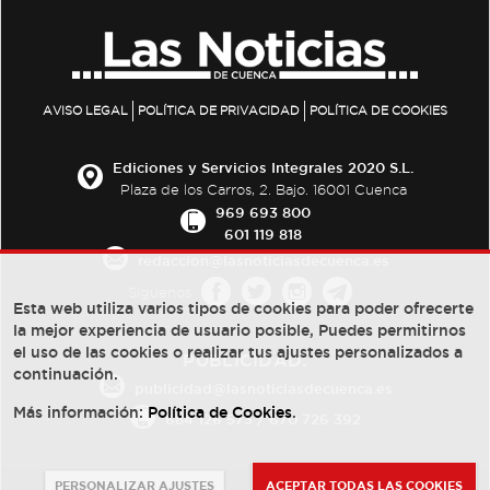
AVISO LEGAL
POLÍTICA DE PRIVACIDAD
POLÍTICA DE COOKIES
Ediciones y Servicios Integrales 2020 S.L.
Plaza de los Carros, 2. Bajo. 16001 Cuenca
969 693 800
601 119 818
redaccion@lasnoticiasdecuenca.es
Síguenos
Esta web utiliza varios tipos de cookies para poder ofrecerte
la mejor experiencia de usuario posible, Puedes permitirnos
el uso de las cookies o realizar tus ajustes personalizados a
PUBLICIDAD:
continuación.
publicidad@lasnoticiasdecuenca.es
Más información:
Política de Cookies
.
684 126 573
/
670 726 392
PERSONALIZAR AJUSTES
ACEPTAR TODAS LAS COOKIES