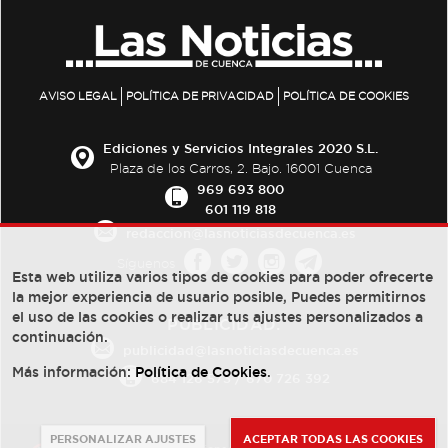
AVISO LEGAL
POLÍTICA DE PRIVACIDAD
POLÍTICA DE COOKIES
Ediciones y Servicios Integrales 2020 S.L.
Plaza de los Carros, 2. Bajo. 16001 Cuenca
969 693 800
601 119 818
redaccion@lasnoticiasdecuenca.es
Síguenos
Esta web utiliza varios tipos de cookies para poder ofrecerte
la mejor experiencia de usuario posible, Puedes permitirnos
el uso de las cookies o realizar tus ajustes personalizados a
PUBLICIDAD:
continuación.
publicidad@lasnoticiasdecuenca.es
Más información:
Política de Cookies
.
684 126 573
/
670 726 392
PERSONALIZAR AJUSTES
ACEPTAR TODAS LAS COOKIES