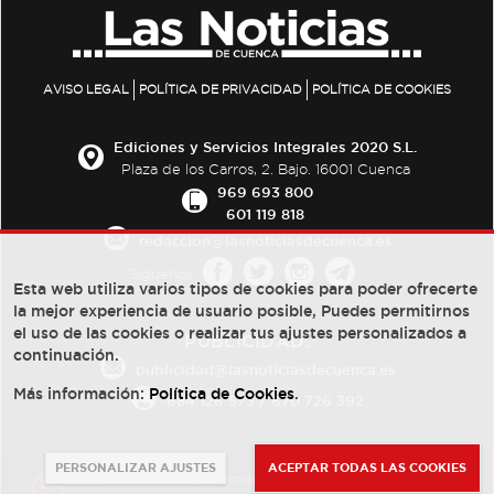
AVISO LEGAL
POLÍTICA DE PRIVACIDAD
POLÍTICA DE COOKIES
Ediciones y Servicios Integrales 2020 S.L.
Plaza de los Carros, 2. Bajo. 16001 Cuenca
969 693 800
601 119 818
redaccion@lasnoticiasdecuenca.es
Síguenos
Esta web utiliza varios tipos de cookies para poder ofrecerte
la mejor experiencia de usuario posible, Puedes permitirnos
el uso de las cookies o realizar tus ajustes personalizados a
PUBLICIDAD:
continuación.
publicidad@lasnoticiasdecuenca.es
Más información:
Política de Cookies
.
684 126 573
/
670 726 392
PERSONALIZAR AJUSTES
ACEPTAR TODAS LAS COOKIES
© Copyright 2013 -
2022
| Ediciones y Servicios Integrales 2020 S.L.