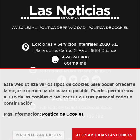
AVISO LEGAL
POLÍTICA DE PRIVACIDAD
POLÍTICA DE COOKIES
Ediciones y Servicios Integrales 2020 S.L.
Plaza de los Carros, 2. Bajo. 16001 Cuenca
969 693 800
601 119 818
redaccion@lasnoticiasdecuenca.es
Síguenos
Esta web utiliza varios tipos de cookies para poder ofrecerte
la mejor experiencia de usuario posible, Puedes permitirnos
el uso de las cookies o realizar tus ajustes personalizados a
PUBLICIDAD:
continuación.
publicidad@lasnoticiasdecuenca.es
Más información:
Política de Cookies
.
684 126 573
/
670 726 392
PERSONALIZAR AJUSTES
ACEPTAR TODAS LAS COOKIES
© Copyright 2013 -
2022
| Ediciones y Servicios Integrales 2020 S.L.